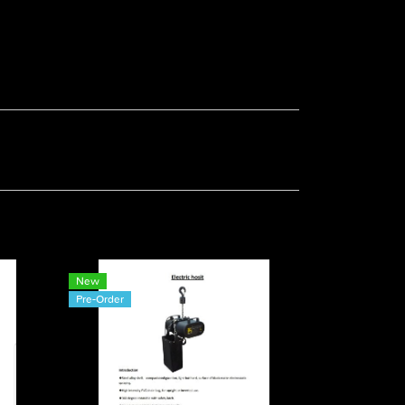
New
Pre-Order