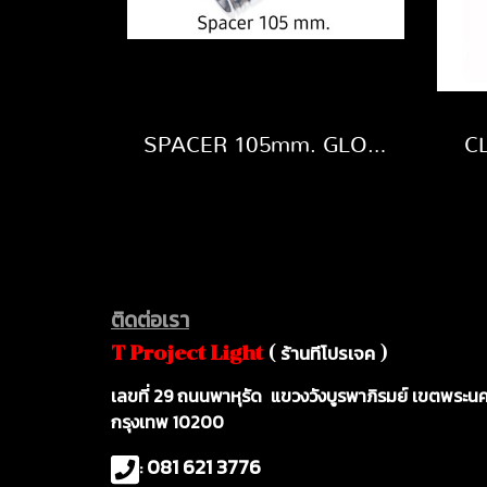
SPACER 105mm. GLOBAL ตัวต่อทรัส
C
ติดต่อเรา
ร้านทีโปรเจค
T Project Ligh
t
(
)
เ
ลขที่ 29 ถนนพาหุรัด แขวงวังบูรพาภิรมย์ เขตพระน
กรุงเทพ 10200
081 621 3776
: