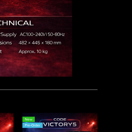
New
Pre-Order